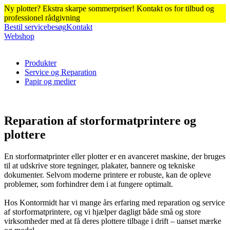
Ny plotter? Ekstra skarpe sommerpriser! Kontakt os for tilbud og
professionel rådgivning
Bestil servicebesøg
Kontakt
Webshop
Produkter
Service og Reparation
Papir og medier
Reparation af storformatprintere og
plottere
En storformatprinter eller plotter er en avanceret maskine, der bruges
til at udskrive store tegninger, plakater, bannere og tekniske
dokumenter. Selvom moderne printere er robuste, kan de opleve
problemer, som forhindrer dem i at fungere optimalt.
Hos Kontormidt har vi mange års erfaring med reparation og service
af storformatprintere, og vi hjælper dagligt både små og store
virksomheder med at få deres plottere tilbage i drift – uanset mærke