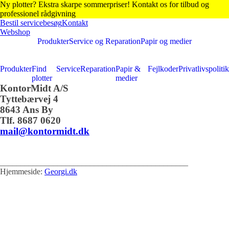
Ny plotter? Ekstra skarpe sommerpriser! Kontakt os for tilbud og
professionel rådgivning
Bestil servicebesøg
Kontakt
Webshop
Produkter
Service og Reparation
Papir og medier
Produkter
Find
Service
Reparation
Papir &
Fejlkoder
Privatlivspolitik
plotter
medier
KontorMidt A/S
Tyttebærvej 4
8643 Ans By
Tlf. 8687 0620
mail@kontormidt.dk
______________________________________________
Hjemmeside:
Georgi.dk