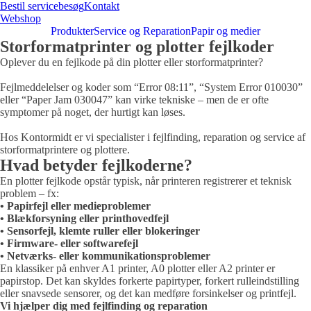
Bestil servicebesøg
Kontakt
Webshop
Produkter
Service og Reparation
Papir og medier
Storformatprinter og plotter fejlkoder
Oplever du en fejlkode på din plotter eller storformatprinter?
Fejlmeddelelser og koder som “Error 08:11”, “System Error 010030”
eller “Paper Jam 030047” kan virke tekniske – men de er ofte
symptomer på noget, der hurtigt kan løses.
Hos Kontormidt er vi specialister i fejlfinding, reparation og service af
storformatprintere og plottere.
Hvad betyder fejlkoderne?
En plotter fejlkode opstår typisk, når printeren registrerer et teknisk
problem – fx:
• Papirfejl eller medieproblemer
• Blækforsyning eller printhovedfejl
• Sensorfejl, klemte ruller eller blokeringer
• Firmware- eller softwarefejl
• Netværks- eller kommunikationsproblemer
En klassiker på enhver A1 printer, A0 plotter eller A2 printer er
papirstop. Det kan skyldes forkerte papirtyper, forkert rulleindstilling
eller snavsede sensorer, og det kan medføre forsinkelser og printfejl.
Vi hjælper dig med fejlfinding og reparation