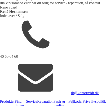
din virksomhed eller har du brug for service / reparation, så kontakt
René i dag!
René Hermansen
Indehaver / Salg
40 60 04 60
rh@kontormidt.dk
Produkter
Find
Service
Reparation
Papir &
Fejlkoder
Privatlivspolitik
plotter
medier