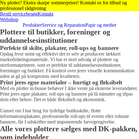
Ny plotter? Ekstra skarpe sommerpriser! Kontakt os for tilbud og
professionel rådgivning
Bestil servicebesøg
Kontakt
Webshop
Produkter
Service og Reparation
Papir og medier
Plottere til butikker, foreninger og
uddannelsesinstitutioner
Perfekte til skilte, plakater, roll-ups og bannere
Opdag hvor nemt og effektivt det er selv at producere lækkert
markedsføringsmateriale. Vi har et stort udvalg af plottere og
storformatprintere, som er perfekte til uddannelsesinstitutioner,
foreninger og butikker. Få kontrol over jeres visuelle kommunikation
uden at gå på kompromis med kvaliteten.
Print jeres egne materialer – hurtigt og fleksibelt
Med en plotter in-house behøver I ikke vente på eksterne leverandører.
Print jeres egne plakater, roll-ups og bannere på få minutter og tilpas
dem efter behov. Det er både fleksibelt og økonomisk.
Uanset om I har brug for tydelige butiksskilte, flotte
informationsplakater, professionelle roll-ups til events eller robuste
bannere, får I udskrifter med imponerende farvegengivelse.
Alle vores plottere sælges med DK-pakken,
som indeholder